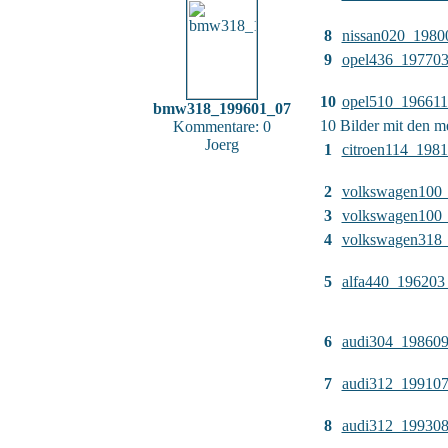
8
nissan020_1980
9
opel436_19770
10
opel510_19661
bmw318_199601_07
10 Bilder mit den 
Kommentare: 0
Joerg
1
citroen114_198
2
volkswagen100
3
volkswagen100
4
volkswagen318
5
alfa440_196203
6
audi304_19860
7
audi312_19910
8
audi312_19930