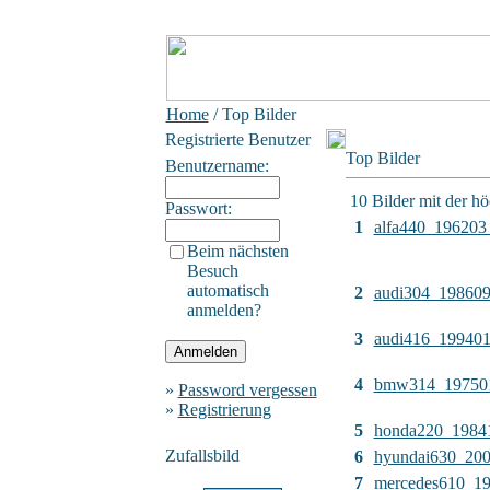
Home
/ Top Bilder
Registrierte Benutzer
Top Bilder
Benutzername:
10 Bilder mit der h
Passwort:
1
alfa440_196203
Beim nächsten
Besuch
automatisch
2
audi304_19860
anmelden?
3
audi416_19940
4
bmw314_19750
»
Password vergessen
»
Registrierung
5
honda220_1984
Zufallsbild
6
hyundai630_20
7
mercedes610_1