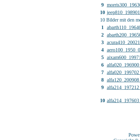
9
morris300_1963
10
jeep810_19890
10 Bilder mit den 
1
abarth110_1964
2
abarth200_1965
3
acura410_2002
4
aero100_1950_
5
aixam600_1997
6
alfa020_196900
7
alfa020_199702
8
alfa120_200908
9
alfa214_197212
10
alfa214_197603
Powe