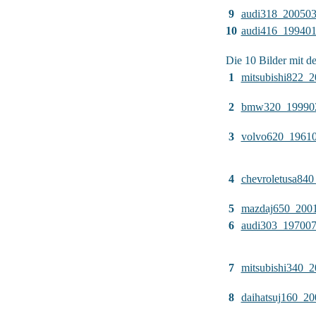
9
audi318_20050
10
audi416_19940
Die 10 Bilder mit d
1
mitsubishi822_
2
bmw320_19990
3
volvo620_1961
4
chevroletusa84
5
mazdaj650_200
6
audi303_19700
7
mitsubishi340_
8
daihatsuj160_2