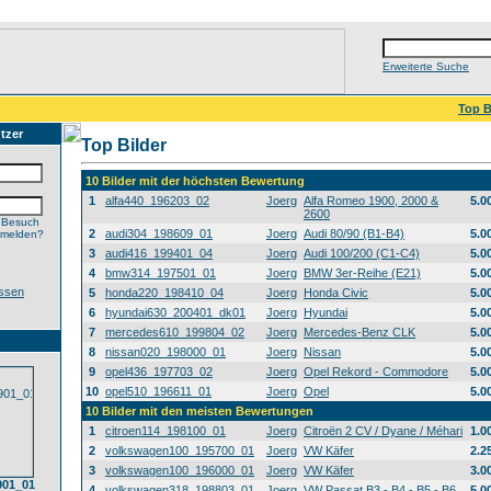
Erweiterte Suche
Top B
tzer
Top Bilder
10 Bilder mit der höchsten Bewertung
1
alfa440_196203_02
Joerg
Alfa Romeo 1900, 2000 &
5.0
2600
 Besuch
2
audi304_198609_01
Joerg
Audi 80/90 (B1-B4)
5.0
nmelden?
3
audi416_199401_04
Joerg
Audi 100/200 (C1-C4)
5.0
4
bmw314_197501_01
Joerg
BMW 3er-Reihe (E21)
5.0
ssen
5
honda220_198410_04
Joerg
Honda Civic
5.0
6
hyundai630_200401_dk01
Joerg
Hyundai
5.0
7
mercedes610_199804_02
Joerg
Mercedes-Benz CLK
5.0
8
nissan020_198000_01
Joerg
Nissan
5.0
9
opel436_197703_02
Joerg
Opel Rekord - Commodore
5.0
10
opel510_196611_01
Joerg
Opel
5.0
10 Bilder mit den meisten Bewertungen
1
citroen114_198100_01
Joerg
Citroën 2 CV / Dyane / Méhari
1.0
2
volkswagen100_195700_01
Joerg
VW Käfer
2.2
3
volkswagen100_196000_01
Joerg
VW Käfer
3.0
01_01
4
volkswagen318_198803_01
Joerg
VW Passat B3 - B4 - B5 - B6
5.0