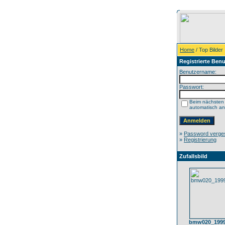
Home
/ Top Bilder
Registrierte Benu
Benutzername:
Passwort:
Beim nächsten
automatisch a
»
Password verge
»
Registrierung
Zufallsbild
bmw020_1999