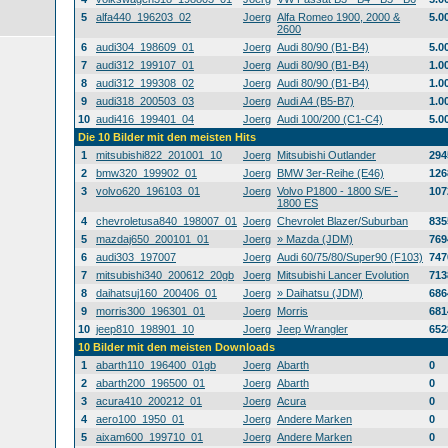
5
alfa440_196203_02
Joerg
Alfa Romeo 1900, 2000 &
5.0
2600
6
audi304_198609_01
Joerg
Audi 80/90 (B1-B4)
5.0
7
audi312_199107_01
Joerg
Audi 80/90 (B1-B4)
1.0
8
audi312_199308_02
Joerg
Audi 80/90 (B1-B4)
1.0
9
audi318_200503_03
Joerg
Audi A4 (B5-B7)
1.0
10
audi416_199401_04
Joerg
Audi 100/200 (C1-C4)
5.0
Die 10 Bilder mit den meisten Hits
1
mitsubishi822_201001_10
Joerg
Mitsubishi Outlander
294
2
bmw320_199902_01
Joerg
BMW 3er-Reihe (E46)
126
3
volvo620_196103_01
Joerg
Volvo P1800 - 1800 S/E -
107
1800 ES
4
chevroletusa840_198007_01
Joerg
Chevrolet Blazer/Suburban
835
5
mazdaj650_200101_01
Joerg
» Mazda (JDM)
769
6
audi303_197007
Joerg
Audi 60/75/80/Super90 (F103)
747
7
mitsubishi340_200612_20gb
Joerg
Mitsubishi Lancer Evolution
713
8
daihatsuj160_200406_01
Joerg
» Daihatsu (JDM)
686
9
morris300_196301_01
Joerg
Morris
681
10
jeep810_198901_10
Joerg
Jeep Wrangler
652
10 Bilder mit den meisten Downloads
1
abarth110_196400_01gb
Joerg
Abarth
0
2
abarth200_196500_01
Joerg
Abarth
0
3
acura410_200212_01
Joerg
Acura
0
4
aero100_1950_01
Joerg
Andere Marken
0
5
aixam600_199710_01
Joerg
Andere Marken
0