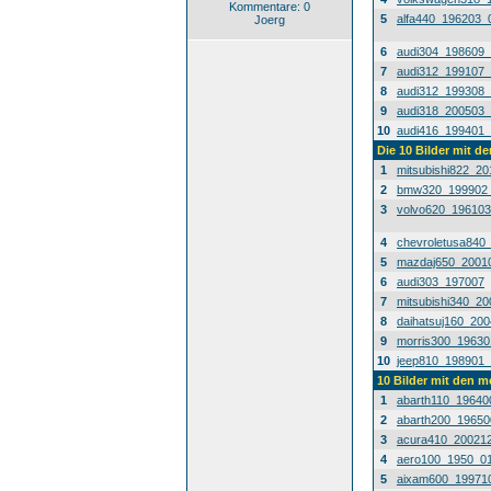
Kommentare: 0
5
alfa440_196203_
Joerg
6
audi304_198609
7
audi312_199107
8
audi312_199308
9
audi318_200503
10
audi416_199401
Die 10 Bilder mit d
1
mitsubishi822_2
2
bmw320_199902
3
volvo620_19610
4
chevroletusa840
5
mazdaj650_2001
6
audi303_197007
7
mitsubishi340_2
8
daihatsuj160_20
9
morris300_1963
10
jeep810_198901
10 Bilder mit den 
1
abarth110_19640
2
abarth200_1965
3
acura410_20021
4
aero100_1950_0
5
aixam600_19971