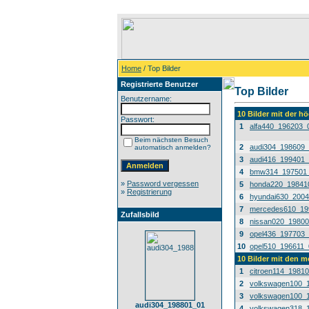
Home
/ Top Bilder
Registrierte Benutzer
Top Bilder
Benutzername:
10 Bilder mit der 
Passwort:
1
alfa440_196203_
Beim nächsten Besuch
2
audi304_198609
automatisch anmelden?
3
audi416_199401
4
bmw314_197501
»
Password vergessen
5
honda220_19841
»
Registrierung
6
hyundai630_200
7
mercedes610_19
Zufallsbild
8
nissan020_1980
9
opel436_197703
10
opel510_196611_
10 Bilder mit den 
1
citroen114_1981
2
volkswagen100_
3
volkswagen100_
audi304_198801_01
4
volkswagen318_