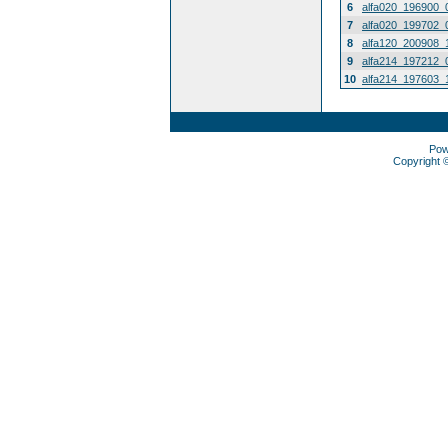
6
alfa020_196900_
7
alfa020_199702_
8
alfa120_200908_
9
alfa214_197212_
10
alfa214_197603_
Pow
Copyright