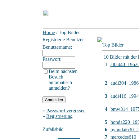
Home
/ Top Bilder
Registrierte Benutzer
Top Bilder
Benutzername:
10 Bilder mit der
Passwort:
1
alfa440_1962
Beim nächsten
Besuch
automatisch
2
audi304_1986
anmelden?
3
audi416_1994
4
bmw314_197
»
Password vergessen
»
Registrierung
5
honda220_19
Zufallsbild
6
hyundai630_
7
mercedes610