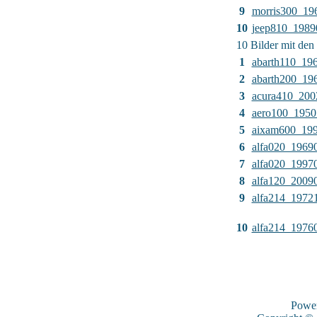
9
morris300_19
10
jeep810_1989
10 Bilder mit de
1
abarth110_19
2
abarth200_19
3
acura410_200
4
aero100_1950
5
aixam600_19
6
alfa020_1969
7
alfa020_1997
8
alfa120_2009
9
alfa214_1972
10
alfa214_1976
Powe