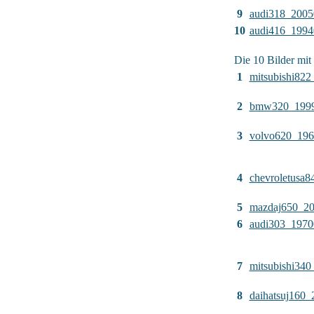
9
audi318_2005
10
audi416_1994
Die 10 Bilder mit
1
mitsubishi82
2
bmw320_199
3
volvo620_19
4
chevroletusa
5
mazdaj650_2
6
audi303_1970
7
mitsubishi34
8
daihatsuj160