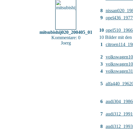
8
nissan020_19
9
opel436_1977
10
opel510_1966
mitsubishij020_200405_01
10 Bilder mit de
Kommentare: 0
Joerg
1
citroen114_1
2
volkswagen1
3
volkswagen1
4
volkswagen3
5
alfa440_1962
6
audi304_1986
7
audi312_1991
8
audi312_1993