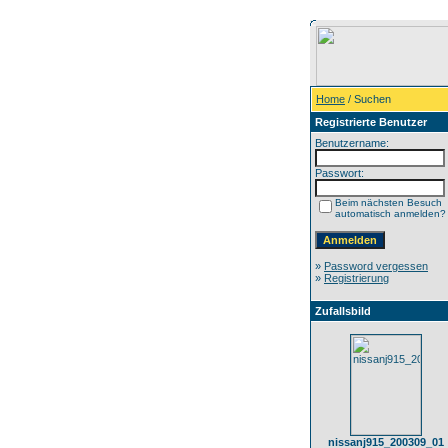
Home
/ Suchen
Registrierte Benutzer
Benutzername:
Passwort:
Beim nächsten Besuch
automatisch anmelden?
»
Password vergessen
»
Registrierung
Zufallsbild
nissanj915_200309_01