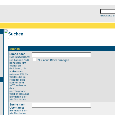
Erweiterte 
Suchen
Suchen
Suche nach
Schlüsselwort:
Sie können AND
Nur neue Bilder anzeigen
benutzen, um
Wörter zu
definieren, die
vorkommen
müssen, OR für
Wörter, die im
Resultat sein
können und
NOT verbietet
das
nachfolgende
Wort im Resultat.
Benutzen Sie *
als Platzhalter.
Suche nach
Username:
Benutzen Sie *
als Platzhalter.