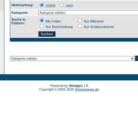
Verknüpfung:
ODER
UND
Kategorie:
Suche in
Alle Felder
Nur Bildname
Feldern:
Nur Beschreibung
Nur Schlüsselwörter
Powered by
4images
1.8
Copyright © 2002-2026
4homepages.de