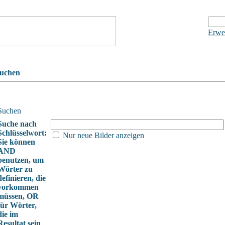
Erwei
uchen
Suchen
Suche nach
Schlüsselwort:
Nur neue Bilder anzeigen
Sie können
AND
benutzen, um
Wörter zu
definieren, die
vorkommen
müssen, OR
für Wörter,
die im
Resultat sein