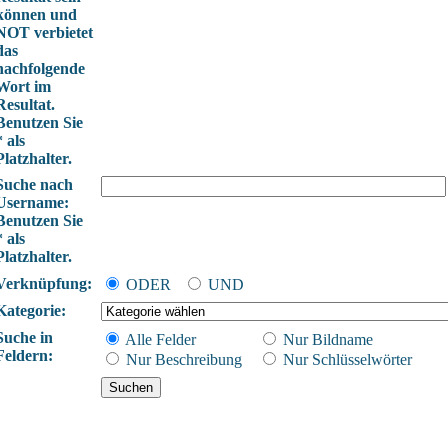
können und
NOT verbietet
das
nachfolgende
Wort im
Resultat.
Benutzen Sie
* als
Platzhalter.
Suche nach
Username:
Benutzen Sie
* als
Platzhalter.
Verknüpfung:
ODER
UND
Kategorie:
Suche in
Alle Felder
Nur Bildname
Feldern:
Nur Beschreibung
Nur Schlüsselwörter