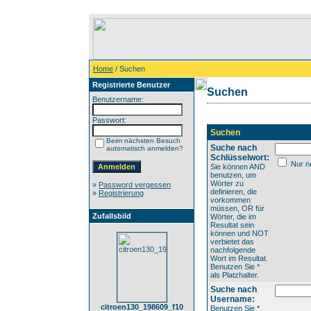
Home
/ Suchen
Registrierte Benutzer
Suchen
Benutzername:
Passwort:
Suchen
Beim nächsten Besuch
Suche nach
automatisch anmelden?
Schlüsselwort:
Nur ne
Sie können AND
benutzen, um
Wörter zu
»
Password vergessen
definieren, die
»
Registrierung
vorkommen
müssen, OR für
Zufallsbild
Wörter, die im
Resultat sein
können und NOT
verbietet das
nachfolgende
Wort im Resultat.
Benutzen Sie *
als Platzhalter.
Suche nach
Username:
citroen130_198609_f10
Benutzen Sie *