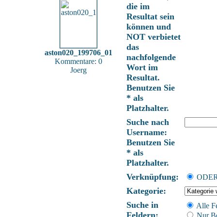
die im
Resultat sein
können und
NOT verbietet
das
aston020_199706_01
nachfolgende
Kommentare: 0
Wort im
Joerg
Resultat.
Benutzen Sie
* als
Platzhalter.
Suche nach
Username:
Benutzen Sie
* als
Platzhalter.
Verknüpfung:
ODE
Kategorie:
Suche in
Alle F
Feldern:
Nur Be