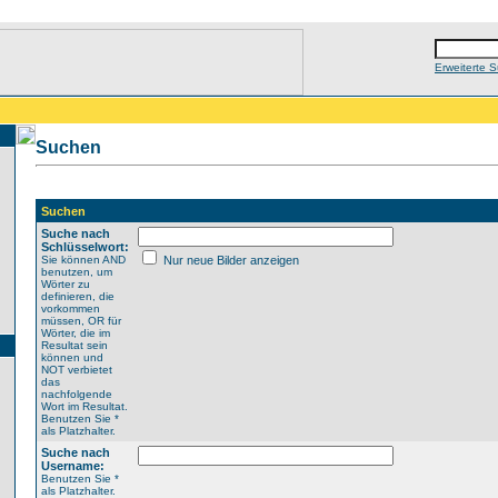
Erweiterte 
Suchen
Suchen
Suche nach
Schlüsselwort:
Sie können AND
Nur neue Bilder anzeigen
benutzen, um
Wörter zu
definieren, die
vorkommen
müssen, OR für
Wörter, die im
Resultat sein
können und
NOT verbietet
das
nachfolgende
Wort im Resultat.
Benutzen Sie *
als Platzhalter.
Suche nach
Username:
Benutzen Sie *
als Platzhalter.