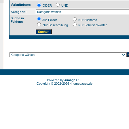
Verknüpfung:
ODER
UND
Kategorie:
Suche in
Alle Felder
Nur Bildname
Feldern:
Nur Beschreibung
Nur Schlüsselwörter
Powered by
4images
1.8
Copyright © 2002-2026
4homepages.de