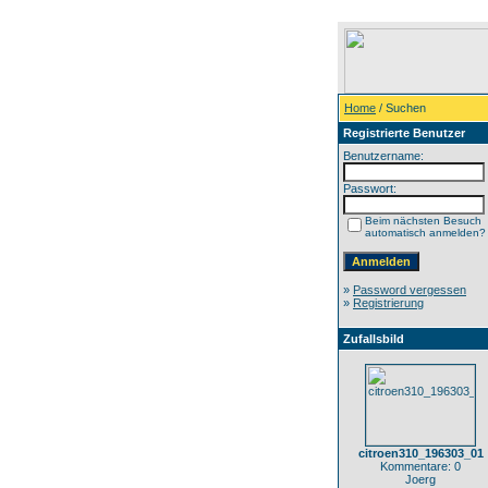
Home
/ Suchen
Registrierte Benutzer
Benutzername:
Passwort:
Beim nächsten Besuch
automatisch anmelden?
»
Password vergessen
»
Registrierung
Zufallsbild
citroen310_196303_01
Kommentare: 0
Joerg