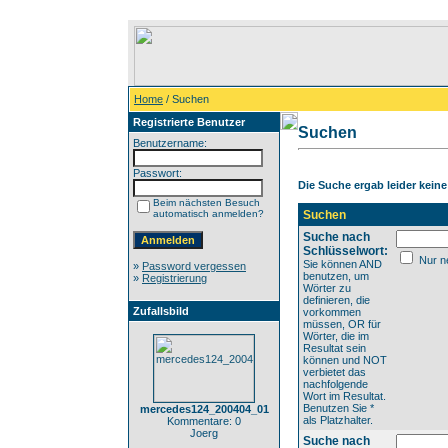
Home
/ Suchen
Registrierte Benutzer
Suchen
Benutzername:
Passwort:
Die Suche ergab leider keine 
Beim nächsten Besuch
automatisch anmelden?
Suchen
Suche nach
Schlüsselwort:
Nur ne
Sie können AND
»
Password vergessen
benutzen, um
»
Registrierung
Wörter zu
definieren, die
Zufallsbild
vorkommen
müssen, OR für
Wörter, die im
Resultat sein
können und NOT
verbietet das
nachfolgende
Wort im Resultat.
Benutzen Sie *
mercedes124_200404_01
als Platzhalter.
Kommentare: 0
Joerg
Suche nach