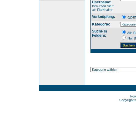
Username:
Benutzen Sie *
als Platzhalter.
Verknüpfung:
OD
Kategorie:
Suche in
Alle F
Feldern:
Nur B
Pow
Copyright