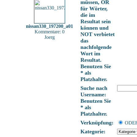
müssen, OR
für Wörter,
die im
Resultat sein
nissan330_197200_a01
können und
Kommentare: 0
NOT verbietet
Joerg
das
nachfolgende
Wort im
Resultat.
Benutzen Sie
* als
Platzhalter.
Suche nach
Username:
Benutzen Sie
* als
Platzhalter.
Verknüpfung:
OD
Kategorie: