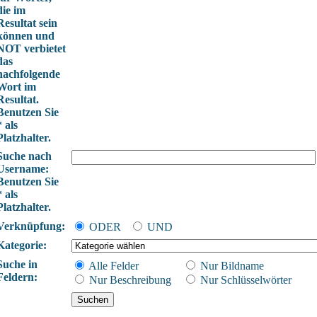
die im
Resultat sein
können und
NOT verbietet
das
nachfolgende
Wort im
Resultat.
Benutzen Sie
* als
Platzhalter.
Suche nach
Username:
Benutzen Sie
* als
Platzhalter.
Verknüpfung:
ODER
UND
Kategorie:
Suche in
Alle Felder
Nur Bildname
Feldern:
Nur Beschreibung
Nur Schlüsselwörter