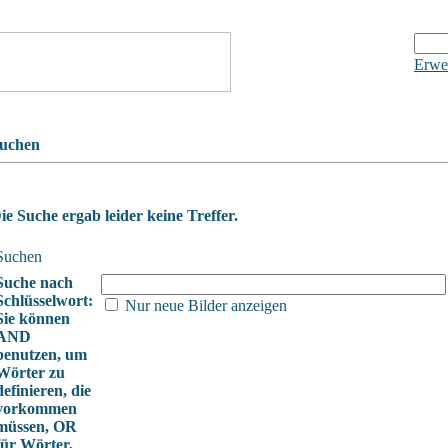
Erwei
uchen
ie Suche ergab leider keine Treffer.
Suchen
Suche nach
Schlüsselwort:
Nur neue Bilder anzeigen
Sie können
AND
benutzen, um
Wörter zu
definieren, die
vorkommen
müssen, OR
für Wörter,