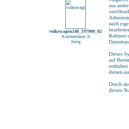
aus ander
veröffent
Administr
nach eig
bearbeite
volkswagen140_197909_02
Rahmen de
Kommentare: 0
Datenban
Joerg
Dieses S
auf Ihre
enthalten
dienen au
Durch das
diesen N