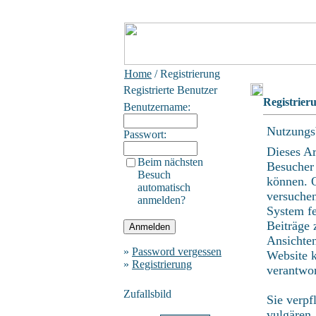
Home
/ Registrierung
Registrierte Benutzer
Registrier
Benutzername:
Nutzungs
Passwort:
Dieses A
Beim nächsten
Besucher
Besuch
können. O
automatisch
versuchen
anmelden?
System fe
Beiträge 
Ansichten
»
Password vergessen
Website k
»
Registrierung
verantwo
Zufallsbild
Sie verpf
vulgären,