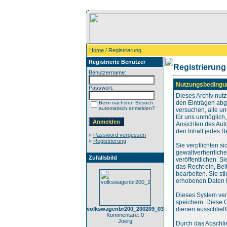
Home
/ Registrierung
Registrierte Benutzer
Registrierung
Benutzername:
Nutzungsbedingu
Passwort:
Dieses Archiv nut
den Einträgen abg
Beim nächsten Besuch
automatisch anmelden?
versuchen, alle u
für uns unmöglich,
Ansichten des Aut
den Inhalt jedes B
»
Password vergessen
»
Registrierung
Sie verpflichten s
gewaltverherrlich
Zufallsbild
veröffentlichen. S
das Recht ein, Be
bearbeiten. Sie s
erhobenen Daten i
Dieses System ver
speichern. Diese 
volkswagenbr200_200209_03
dienen ausschließl
Kommentare: 0
Joerg
Durch das Abschli