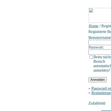
Home
/ Regis
Registrierte B
Benutzername
Passwort:
Beim näch
Besuch
automatisc
anmelden?
»
Password ve
»
Registrierun
Zufallsbild