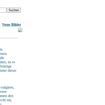
r
Neue Bilder
ie
nnen.
lle
en, ist es
Beiträge
ümer dieser
 vulgären,
deren
äumen den
cht ein,
u