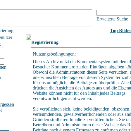
Erweiterte Suche
trierung
Top Bilde
enutzer
Registrierung
:
Nutzungsbedingungen:
Dieses Archiv nutzt ein Kommentarsystem mit dem d
Besucher Kommentare zu den Einträgen abgeben kö
sten
Obwohl die Administratoren dieser Seite versuchen, a
unerwünschten Beiträge von diesem System fernzuhalt
h
für uns unmöglich, alle Beiträge zu überprüfen. Alle 
drücken die Ansichten des Autors aus und die Eigent
Website können nicht für den Inhalt jedes Beitrags
verantwortlich gemacht werden.
rgessen
Sie verpflichten sich, keine beleidigenden, obszönen,
g
verleumdenden, gewaltverherrlichenden oder aus an
Gründen strafbaren Inhalte zu veröffentlichen. Sie r
Betreibern und Administratoren dieser Website das Re
Beiträge nach eigenem Ermessen zu entfernen oder z