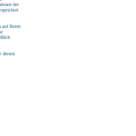
Rahmen der
espeichert
 auf Ihrem
ne
eßlich
e diesen