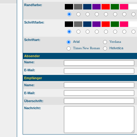
Randfarbe:
Schriftfarbe:
Schriftart:
Arial
Verdana
Times New Roman
Helvetica
Absender
Name:
E-Mail:
Empfänger
Name:
E-Mail:
Überschrift:
Nachricht: