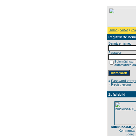
Home
/
Volvo
/
vo
Registrierte Benu
Benutzername:
Passwort:
Beim nächsten
automatisch a
»
Password verge
»
Registrierung
Zufallsbild
buickusa460_2
Kommentare
Joerg