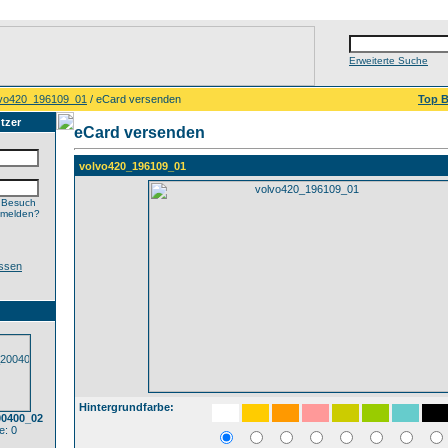
Erweiterte Suche
lvo420_196109_01
/ eCard versenden
Top B
tzer
eCard versenden
volvo420_196109_01
 Besuch
nmelden?
ssen
Hintergrundfarbe:
00400_02
: 0