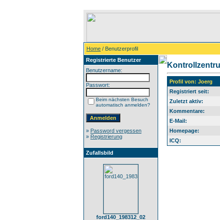
Home
/ Benutzerprofil
Registrierte Benutzer
Kontrollzentr
Benutzername:
Profil von: Joerg
Passwort:
Registriert seit:
Beim nächsten Besuch
Zuletzt aktiv:
automatisch anmelden?
Kommentare:
E-Mail:
»
Password vergessen
Homepage:
»
Registrierung
ICQ:
Zufallsbild
ford140_198312_02