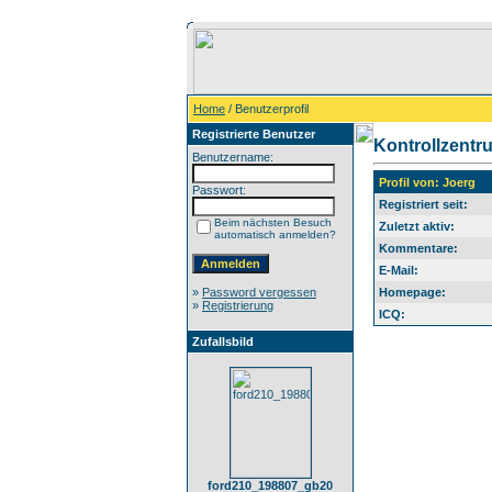
Home
/ Benutzerprofil
Registrierte Benutzer
Kontrollzentr
Benutzername:
Profil von: Joerg
Passwort:
Registriert seit:
Beim nächsten Besuch
Zuletzt aktiv:
automatisch anmelden?
Kommentare:
E-Mail:
»
Password vergessen
Homepage:
»
Registrierung
ICQ:
Zufallsbild
ford210_198807_gb20