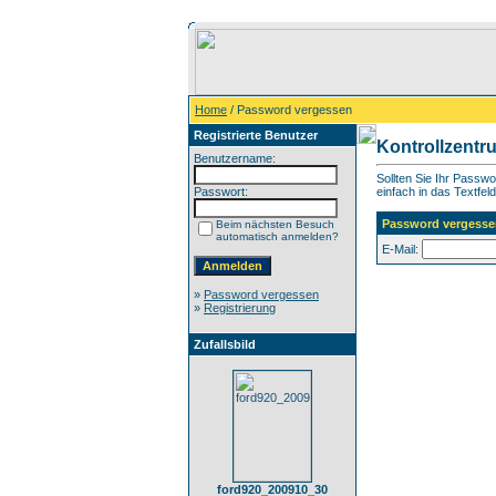
Home
/ Password vergessen
Registrierte Benutzer
Kontrollzentr
Benutzername:
Sollten Sie Ihr Passw
Passwort:
einfach in das Textfeld
Password vergesse
Beim nächsten Besuch
automatisch anmelden?
E-Mail:
»
Password vergessen
»
Registrierung
Zufallsbild
ford920_200910_30