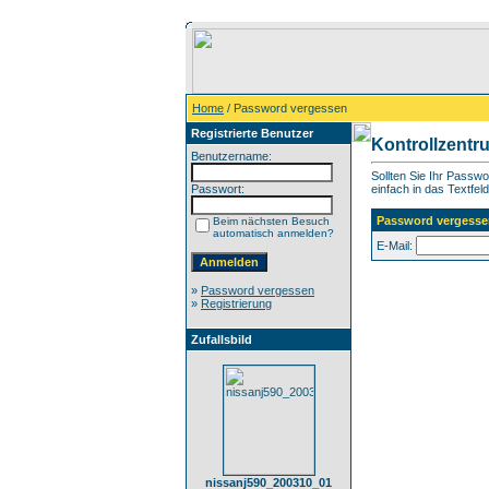
Home
/ Password vergessen
Registrierte Benutzer
Kontrollzentr
Benutzername:
Sollten Sie Ihr Passw
Passwort:
einfach in das Textfeld
Password vergesse
Beim nächsten Besuch
automatisch anmelden?
E-Mail:
»
Password vergessen
»
Registrierung
Zufallsbild
nissanj590_200310_01