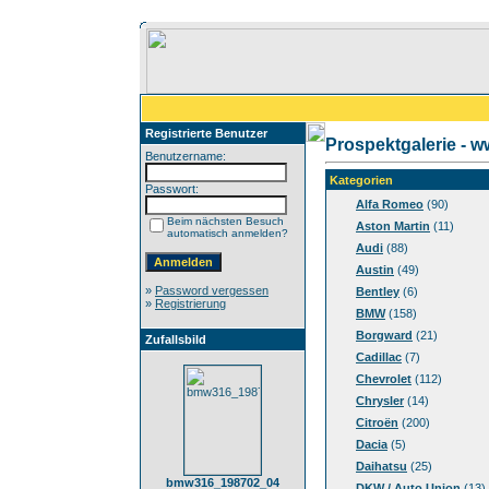
Registrierte Benutzer
Prospektgalerie - 
Benutzername:
Kategorien
Passwort:
Alfa Romeo
(90)
Beim nächsten Besuch
Aston Martin
(11)
automatisch anmelden?
Audi
(88)
Austin
(49)
»
Password vergessen
Bentley
(6)
»
Registrierung
BMW
(158)
Borgward
(21)
Zufallsbild
Cadillac
(7)
Chevrolet
(112)
Chrysler
(14)
Citroën
(200)
Dacia
(5)
Daihatsu
(25)
bmw316_198702_04
DKW / Auto Union
(13)