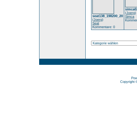
simca0
(
Joerg
)
seat138_198200_20
Simca
(
Joerg
)
Kommen
Seat
Kommentare: 0
Pow
Copyright