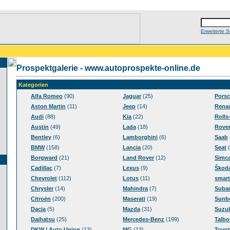
Erweiterte 
Prospektgalerie - www.autoprospekte-online.de
Kategorien
Alfa Romeo
(90)
Jaguar
(25)
Pors
Aston Martin
(11)
Jeep
(14)
Renau
Audi
(88)
Kia
(22)
Rolls
Austin
(49)
Lada
(18)
Rove
Bentley
(6)
Lamborghini
(6)
Saab
BMW
(158)
Lancia
(20)
Seat
(
Borgward
(21)
Land Rover
(12)
Simc
Cadillac
(7)
Lexus
(9)
Škod
Chevrolet
(112)
Lotus
(11)
smart
Chrysler
(14)
Mahindra
(7)
Suba
Citroën
(200)
Maserati
(19)
Sunb
Dacia
(5)
Mazda
(31)
Suzuk
Daihatsu
(25)
Mercedes-Benz
(199)
Talbo
DKW / Auto Union
(13)
MG
(13)
Toyot