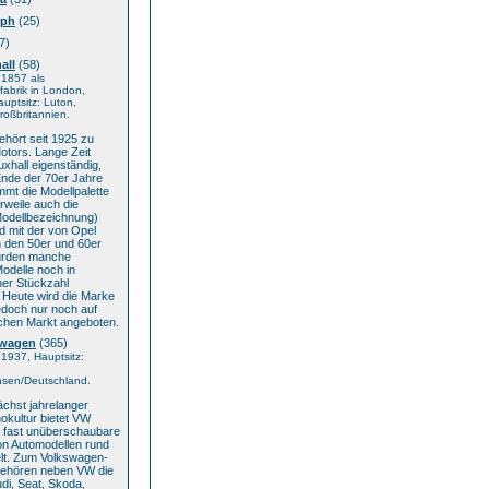
mph
(25)
7)
all
(58)
 1857 als
abrik in London,
auptsitz: Luton,
oßbritannien.
ehört seit 1925 zu
otors. Lange Zeit
uxhall eigenständig,
Ende der 70er Jahre
mmt die Modellpalette
erweile auch die
Modellbezeichnung)
d mit der von Opel
n den 50er und 60er
urden manche
odelle noch in
her Stückzahl
. Heute wird die Marke
edoch nur noch auf
schen Markt angeboten.
swagen
(365)
1937, Hauptsitz:
hsen/Deutschland.
chst jahrelanger
okultur bietet VW
e fast unüberschaubare
on Automodellen rund
lt. Zum Volkswagen-
ehören neben VW die
di, Seat, Skoda,