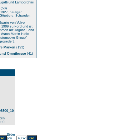
ugatti und Lamborghini.
(58)
1927, heutiger
: Göteborg, Schweden.
parte von Volvo
t 1999 zu Ford und ist
mmen mit Jaguar, Land
Aston Martin in die
Automotive Group"
egliedert.
re Marken
(193)
und Omnibusse
(41)
93500_10
ken
: 0
Bilder
pro