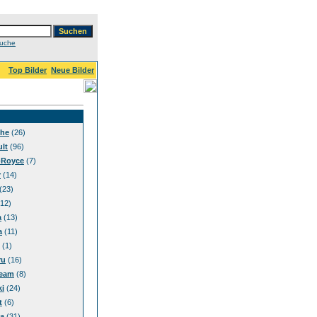
Suche
Top Bilder
Neue Bilder
che
(26)
lt
(96)
-Royce
(7)
r
(14)
(23)
12)
a
(13)
a
(11)
(1)
ru
(16)
eam
(8)
i
(24)
t
(6)
a
(31)