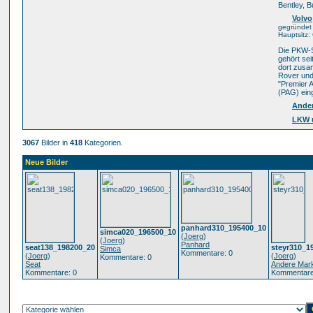
Bentley, B
Volvo
gegründet 
Hauptsitz
Die PKW-S
gehört sei
dort zusa
Rover und 
"Premier 
(PAG) eing
Ande
LKW 
3067
Bilder in
418
Kategorien.
Neue Bilder
panhard310_195400_10
simca020_196500_10
(
Joerg
)
(
Joerg
)
Panhard
seat138_198200_20
steyr310_1
Simca
Kommentare: 0
(
Joerg
)
(
Joerg
)
Kommentare: 0
Seat
Andere Mar
Kommentare: 0
Kommentare