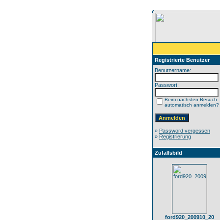
Registrierte Benutzer
Benutzername:
Passwort:
Beim nächsten Besuch
automatisch anmelden?
»
Password vergessen
»
Registrierung
Zufallsbild
ford920_200910_20