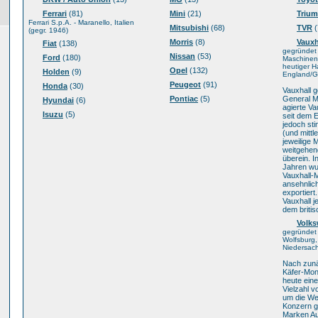
Ferrari
(81)
Mini
(21)
Triu
Ferrari S.p.A. - Maranello, Italien
Mitsubishi
(68)
TVR
(
(gegr. 1946)
Morris
(8)
Vauxh
Fiat
(138)
gegründet
Nissan
(53)
Ford
(180)
Maschinenf
heutiger H
Opel
(132)
Holden
(9)
England/Gr
Peugeot
(91)
Honda
(30)
Vauxhall g
Pontiac
(5)
General M
Hyundai
(6)
agierte Va
Isuzu
(5)
seit dem 
jedoch sti
(und mittl
jeweilige 
weitgehen
überein. I
Jahren w
Vauxhall-M
ansehnlic
exportiert
Vauxhall j
dem briti
Volk
gegründet 
Wolfsburg,
Niedersac
Nach zunä
Käfer-Mon
heute ein
Vielzahl v
um die We
Konzern g
Marken Au