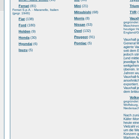
Ferrari
(81)
Mini
(21)
Triu
Ferrari S.p.A. - Maranello, Italien
Mitsubishi
(68)
TVR
(
(gegr. 1946)
Morris
(8)
Vauxh
Fiat
(138)
gegründet
Nissan
(53)
Ford
(180)
Maschinenf
heutiger H
Opel
(132)
Holden
(9)
England/Gr
Peugeot
(91)
Honda
(30)
Vauxhall g
Pontiac
(5)
General M
Hyundai
(6)
agierte Va
Isuzu
(5)
seit dem 
jedoch sti
(und mittl
jeweilige 
weitgehen
überein. I
Jahren w
Vauxhall-M
ansehnlic
exportiert
Vauxhall j
dem briti
Volk
gegründet 
Wolfsburg,
Niedersac
Nach zunä
Käfer-Mon
heute ein
Vielzahl v
um die We
Konzern g
Marken Au