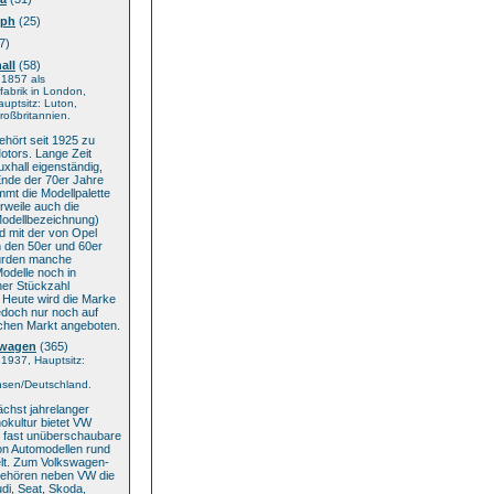
mph
(25)
7)
all
(58)
 1857 als
abrik in London,
auptsitz: Luton,
oßbritannien.
ehört seit 1925 zu
otors. Lange Zeit
uxhall eigenständig,
Ende der 70er Jahre
mmt die Modellpalette
erweile auch die
Modellbezeichnung)
d mit der von Opel
n den 50er und 60er
urden manche
odelle noch in
her Stückzahl
. Heute wird die Marke
edoch nur noch auf
schen Markt angeboten.
swagen
(365)
1937, Hauptsitz:
hsen/Deutschland.
chst jahrelanger
okultur bietet VW
e fast unüberschaubare
on Automodellen rund
lt. Zum Volkswagen-
ehören neben VW die
di, Seat, Skoda,