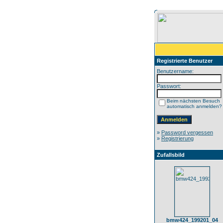
Registrierte Benutzer
Benutzername:
Passwort:
Beim nächsten Besuch
automatisch anmelden?
»
Password vergessen
»
Registrierung
Zufallsbild
bmw424_199201_04