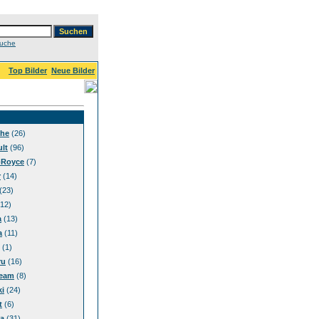
Suche
Top Bilder
Neue Bilder
che
(26)
lt
(96)
-Royce
(7)
r
(14)
(23)
12)
a
(13)
a
(11)
(1)
ru
(16)
eam
(8)
i
(24)
t
(6)
a
(31)