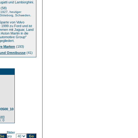
ugatti und Lamborghini.
(58)
1927, heutiger
: Göteborg, Schweden.
parte von Volvo
t 1999 zu Ford und ist
mmen mit Jaguar, Land
Aston Martin in die
Automotive Group"
egliedert.
re Marken
(193)
und Omnibusse
(41)
93500_10
ken
: 0
Bilder
pro