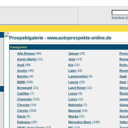
Erweiterte 
Prospektgalerie - www.autoprospekte-online.de
Kategorien
Alfa Romeo
(90)
Jaguar
(25)
Pors
Aston Martin
(11)
Jeep
(14)
Renau
Audi
(88)
Kia
(22)
Rolls
Austin
(49)
Lada
(18)
Rove
Bentley
(6)
Lamborghini
(6)
Saab
BMW
(158)
Lancia
(20)
Seat
(
Borgward
(21)
Land Rover
(12)
Simc
Cadillac
(7)
Lexus
(9)
Škod
Chevrolet
(112)
Lotus
(11)
smart
Chrysler
(14)
Mahindra
(7)
Suba
Citroën
(200)
Maserati
(19)
Sunb
Dacia
(5)
Mazda
(31)
Suzuk
Daihatsu
(25)
Mercedes-Benz
(199)
Talbo
DKW / Auto Union
(13)
MG
(13)
Toyot