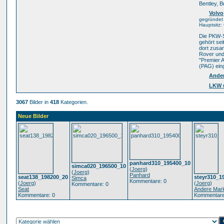
Bentley, B
Volvo
gegründet 
Hauptsitz
Die PKW-S
gehört sei
dort zusa
Rover und 
"Premier 
(PAG) eing
Ande
LKW 
3067
Bilder in
418
Kategorien.
Neue Bilder
panhard310_195400_10
simca020_196500_10
(
Joerg
)
(
Joerg
)
Panhard
seat138_198200_20
steyr310_1
Simca
Kommentare: 0
(
Joerg
)
(
Joerg
)
Kommentare: 0
Seat
Andere Mar
Kommentare: 0
Kommentare