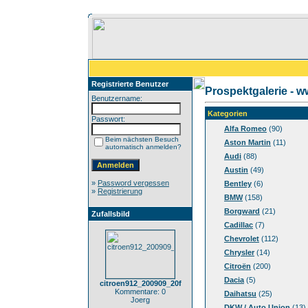
Registrierte Benutzer
Prospektgalerie - 
Benutzername:
Kategorien
Passwort:
Alfa Romeo
(90)
Beim nächsten Besuch
Aston Martin
(11)
automatisch anmelden?
Audi
(88)
Austin
(49)
»
Password vergessen
Bentley
(6)
»
Registrierung
BMW
(158)
Borgward
(21)
Zufallsbild
Cadillac
(7)
Chevrolet
(112)
Chrysler
(14)
Citroën
(200)
Dacia
(5)
citroen912_200909_20f
Kommentare: 0
Daihatsu
(25)
Joerg
DKW / Auto Union
(13)