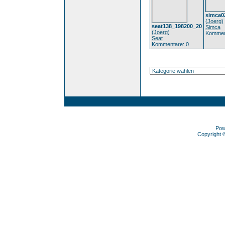
simca0
(
Joerg
)
seat138_198200_20
Simca
(
Joerg
)
Kommen
Seat
Kommentare: 0
Pow
Copyright