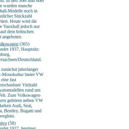
in. In den 50er und 60er
en wurden manche
all-Modelle noch in
nlicher Stückzahl
tiert. Heute wird die
 Vauxhall jedoch nur
auf dem britischen
t angeboten.
olkswagen
(365)
ndet 1937, Hauptsitz:
sburg,
rsachsen/Deutschland.
zunächst jahrelanger
r-Monokultur bietet VW
 eine fast
rschaubare Vielzahl
Automodellen rund um
Welt. Zum Volkswagen-
ern gehören neben VW
arken Audi, Seat,
, Bentley, Bugatti und
orghini.
olvo
(58)
ndet 1927, heutiger