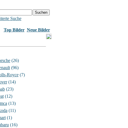
iterte Suche
Top Bilder
Neue Bilder
rsche
(26)
nault
(96)
lls-Royce
(7)
over
(14)
aab
(23)
at
(12)
imca
(13)
koda
(11)
art
(1)
ubaru
(16)