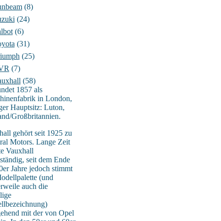
unbeam
(8)
uzuki
(24)
lbot
(6)
oyota
(31)
riumph
(25)
VR
(7)
uxhall
(58)
ndet 1857 als
hinenfabrik in London,
ger Hauptsitz: Luton,
nd/Großbritannien.
all gehört seit 1925 zu
al Motors. Lange Zeit
te Vauxhall
ständig, seit dem Ende
0er Jahre jedoch stimmt
odellpalette (und
erweile auch die
lige
llbezeichnung)
ehend mit der von Opel