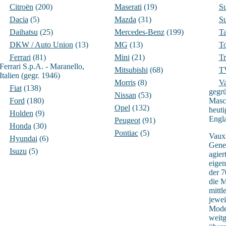
Citroën
(200)
Maserati
(19)
S
Dacia
(5)
Mazda
(31)
S
Daihatsu
(25)
Mercedes-Benz
(199)
Ta
DKW / Auto Union
(13)
MG
(13)
T
Ferrari
(81)
Mini
(21)
T
Ferrari S.p.A. - Maranello,
Mitsubishi
(68)
T
Italien (gegr. 1946)
Morris
(8)
Va
Fiat
(138)
gegrü
Nissan
(53)
Ford
(180)
Masc
Opel
(132)
heuti
Holden
(9)
Engla
Peugeot
(91)
Honda
(30)
Pontiac
(5)
Vauxh
Hyundai
(6)
Gener
Isuzu
(5)
agier
eigen
der 7
die M
mittl
jewei
Mode
weitg