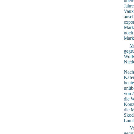
übere
Jahr
Vauxh
anseh
expor
Marke
noch 
Mark
V
gegrü
Wolf
Niede
Nach 
Käfe
heute
unübe
von 
die 
Konz
die M
Skoda
Lamb
V
gegrü