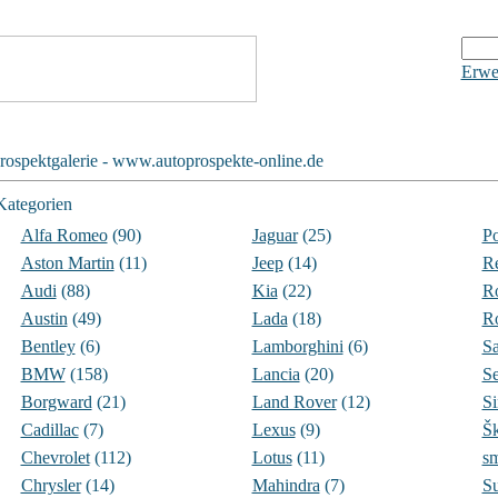
Erwe
rospektgalerie - www.autoprospekte-online.de
Kategorien
Alfa Romeo
(90)
Jaguar
(25)
Po
Aston Martin
(11)
Jeep
(14)
Re
Audi
(88)
Kia
(22)
Ro
Austin
(49)
Lada
(18)
R
Bentley
(6)
Lamborghini
(6)
S
BMW
(158)
Lancia
(20)
Se
Borgward
(21)
Land Rover
(12)
S
Cadillac
(7)
Lexus
(9)
Š
Chevrolet
(112)
Lotus
(11)
sm
Chrysler
(14)
Mahindra
(7)
S