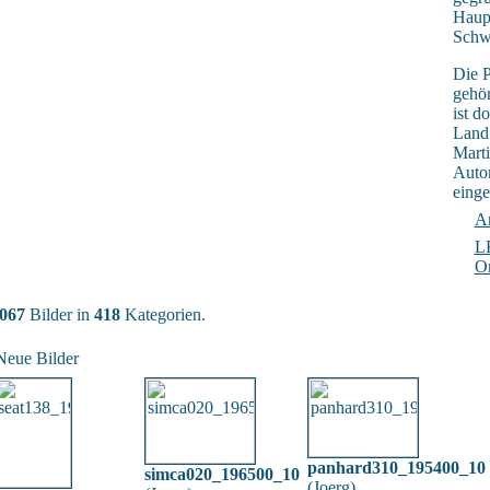
Haupt
Schw
Die 
gehör
ist d
Land
Marti
Auto
einge
A
L
O
067
Bilder in
418
Kategorien.
Neue Bilder
panhard310_195400_10
simca020_196500_10
(
Joerg
)