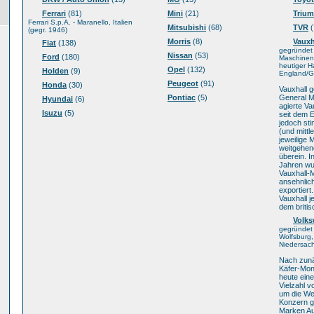
Ferrari
(81)
Mini
(21)
Triu
Ferrari S.p.A. - Maranello, Italien
Mitsubishi
(68)
TVR
(
(gegr. 1946)
Morris
(8)
Vauxh
Fiat
(138)
gegründet
Nissan
(53)
Ford
(180)
Maschinenf
heutiger H
Opel
(132)
Holden
(9)
England/Gr
Peugeot
(91)
Honda
(30)
Vauxhall g
Pontiac
(5)
General M
Hyundai
(6)
agierte Va
Isuzu
(5)
seit dem 
jedoch sti
(und mittl
jeweilige 
weitgehen
überein. I
Jahren w
Vauxhall-M
ansehnlic
exportiert
Vauxhall j
dem briti
Volk
gegründet 
Wolfsburg,
Niedersac
Nach zunä
Käfer-Mon
heute ein
Vielzahl v
um die We
Konzern g
Marken Au