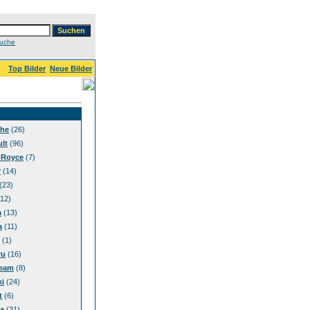
Suche
Top Bilder
Neue Bilder
che
(26)
lt
(96)
-Royce
(7)
r
(14)
(23)
12)
a
(13)
a
(11)
(1)
ru
(16)
eam
(8)
i
(24)
t
(6)
a
(31)