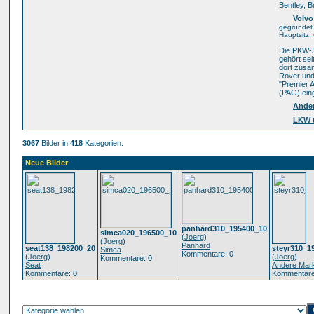
Bentley, B
Volvo
gegründet 
Hauptsitz
Die PKW-S
gehört sei
dort zusa
Rover und 
"Premier 
(PAG) eing
Ande
LKW 
3067
Bilder in
418
Kategorien.
Neue Bilder
panhard310_195400_10
simca020_196500_10
(
Joerg
)
(
Joerg
)
Panhard
seat138_198200_20
steyr310_1
Simca
Kommentare: 0
(
Joerg
)
(
Joerg
)
Kommentare: 0
Seat
Andere Mar
Kommentare: 0
Kommentare