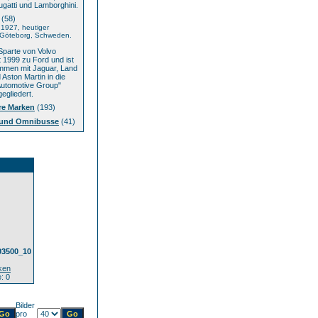
ugatti und Lamborghini.
(58)
1927, heutiger
: Göteborg, Schweden.
parte von Volvo
t 1999 zu Ford und ist
mmen mit Jaguar, Land
Aston Martin in die
Automotive Group"
egliedert.
re Marken
(193)
und Omnibusse
(41)
93500_10
ken
: 0
Bilder
pro