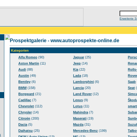
Erweiterte 
Prospektgalerie - www.autoprospekte-online.de
Kategorien
Alfa Romeo
(90)
Jaguar
(25)
Pors
Aston Martin
(11)
Jeep
(14)
Renau
Audi
(88)
Kia
(22)
Rolls
Austin
(49)
Lada
(18)
Rove
Bentley
(6)
Lamborghini
(6)
Saab
BMW
(158)
Lancia
(20)
Seat
(
Borgward
(21)
Land Rover
(12)
Simc
Cadillac
(7)
Lexus
(9)
Škod
Chevrolet
(112)
Lotus
(11)
smart
Chrysler
(14)
Mahindra
(7)
Suba
Citroën
(200)
Maserati
(19)
Sunb
Dacia
(5)
Mazda
(31)
Suzuk
Daihatsu
(25)
Mercedes-Benz
(199)
Talbo
1
DKW / Auto Union
(13)
MG
(13)
Toyot