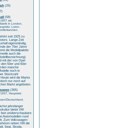
mph
(25)
7)
all
(58)
 1857 als
abrik in London,
auptsitz: Luton,
oßbritannien.
ehört seit 1925 zu
otors. Lange Zeit
uxhall eigenständig,
Ende der 70er Jahre
mmt die Modellpalette
erweile auch die
Modellbezeichnung)
d mit der von Opel
n den 50er und 60er
urden manche
odelle noch in
her Stückzahl
. Heute wird die Marke
edoch nur noch auf
schen Markt angeboten.
swagen
(365)
1937, Hauptsitz:
hsen/Deutschland.
chst jahrelanger
okultur bietet VW
e fast unüberschaubare
on Automodellen rund
lt. Zum Volkswagen-
ehören neben VW die
di, Seat, Skoda,