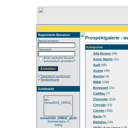
Registrierte Benutzer
Prospektgalerie - 
Benutzername:
Kategorien
Passwort:
Alfa Romeo
(90)
Beim nächsten Besuch
Aston Martin
(11)
automatisch anmelden?
Audi
(88)
Austin
(49)
»
Password vergessen
Bentley
(6)
»
Registrierung
BMW
(158)
Borgward
(21)
Zufallsbild
Cadillac
(7)
Chevrolet
(112)
Chrysler
(14)
Citroën
(200)
Dacia
(5)
renault324_199511_gb10
Kommentare: 0
Daihatsu
(25)
Joerg
DKW / Auto Union
(13)