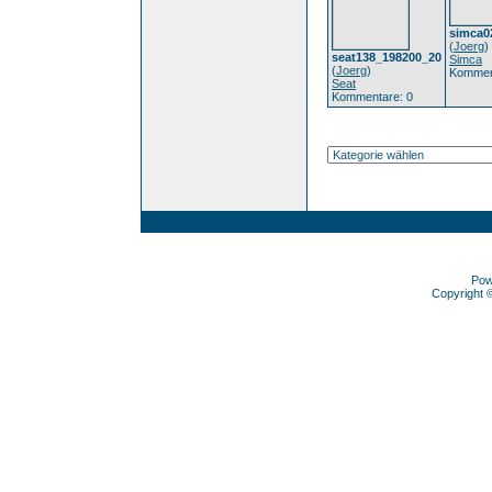
simca0
(
Joerg
)
seat138_198200_20
Simca
(
Joerg
)
Kommen
Seat
Kommentare: 0
Pow
Copyright