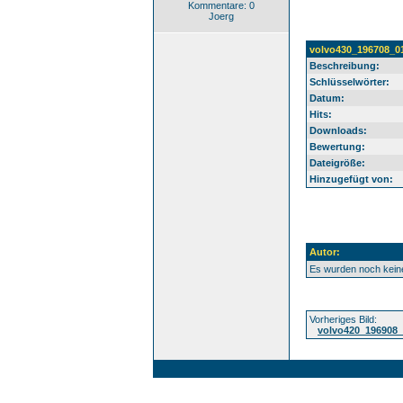
Kommentare: 0
Joerg
volvo430_196708_0
Beschreibung:
Schlüsselwörter:
Datum:
Hits:
Downloads:
Bewertung:
Dateigröße:
Hinzugefügt von:
Autor:
Es wurden noch kei
Vorheriges Bild:
volvo420_196908