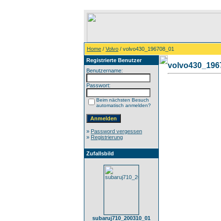
Home
/
Volvo
/ volvo430_196708_01
Registrierte Benutzer
volvo430_196
Benutzername:
Passwort:
Beim nächsten Besuch
automatisch anmelden?
»
Password vergessen
»
Registrierung
Zufallsbild
subaruj710_200310_01