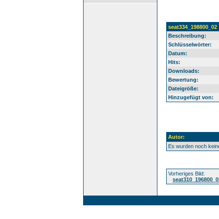
seat334_198800_02
Beschreibung:
Schlüsselwörter:
Datum:
Hits:
Downloads:
Bewertung:
Dateigröße:
Hinzugefügt von:
Autor:
Es wurden noch kei
Vorheriges Bild:
seat310_196800_0