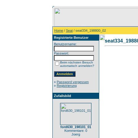
Home
/
Seat
/ seat334_198800_02
Registrierte Benutzer
seat334_1988
Benutzername:
Passwort:
Beim nächsten Besuch
automatisch anmelden?
»
Password vergessen
»
Registrierung
Zufallsbild
ford630_198101_01
Kommentare: 0
Joerg