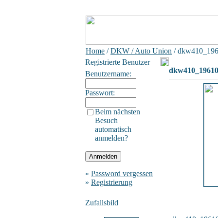
Home
/
DKW / Auto Union
/ dkw410_19
Registrierte Benutzer
dkw410_19610
Benutzername:
Passwort:
Beim nächsten
Besuch
automatisch
anmelden?
»
Password vergessen
»
Registrierung
Zufallsbild