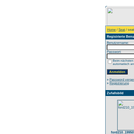
Home
/
Seat
/ sea
Registrierte Benu
Benutzername:
Passwort:
Beim nächsten
automatisch a
»
Password verge
»
Registrierung
Zufallsbild
ford210_1995