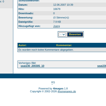
Schlüsselwörter:
: 0
Datum:
12.06.2007 10:39
Hits:
16679
Downloads:
0
Bewertung:
(0 Stimme(n))
Dateigröße:
7.9 KB
Hinzugefügt von:
Joerg
Autor:
Kommentar:
Es wurden noch keine Kommentare abgegeben.
Vorheriges Bild:
seat230_200305_10
seat23
Powered by
4images
1.8
Copyright © 2002-2026
4homepages.de