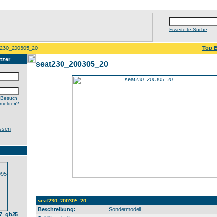
Erweiterte Suche
t230_200305_20
Top B
tzer
seat230_200305_20
 Besuch
nmelden?
ssen
seat230_200305_20
Beschreibung:
Sondermodell
07_gb25