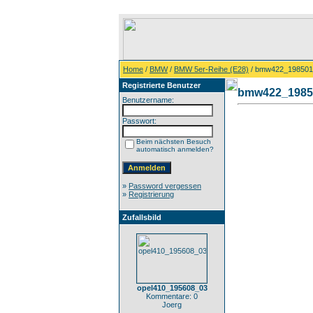
Home
/
BMW
/
BMW 5er-Reihe (E28)
/ bmw422_198501
Registrierte Benutzer
bmw422_1985
Benutzername:
Passwort:
Beim nächsten Besuch
automatisch anmelden?
»
Password vergessen
»
Registrierung
Zufallsbild
opel410_195608_03
Kommentare: 0
Joerg