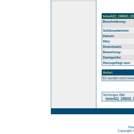
bmw422_198501_01
Beschreibung:
Schlüsselwörter:
Datum:
Hits:
Downloads:
Bewertung:
Dateigröße:
Hinzugefügt von:
Autor:
Es wurden noch kei
Vorheriges Bild:
bmw422_198202_
Pow
Copyright