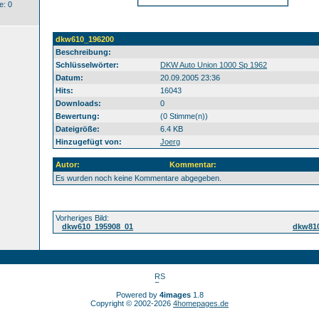
: 0
dkw610_196200
Beschreibung:
Schlüsselwörter:
DKW Auto Union 1000 Sp 1962
Datum:
20.09.2005 23:36
Hits:
16043
Downloads:
0
Bewertung:
(0 Stimme(n))
Dateigröße:
6.4 KB
Hinzugefügt von:
Joerg
Autor:
Kommentar:
Es wurden noch keine Kommentare abgegeben.
Vorheriges Bild:
dkw610_195908_01
dkw81
Powered by
4images
1.8
Copyright © 2002-2026
4homepages.de