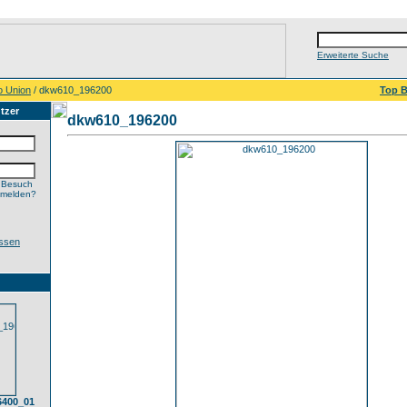
Erweiterte Suche
o Union
/ dkw610_196200
Top B
tzer
dkw610_196200
 Besuch
nmelden?
ssen
6400_01