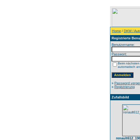
Home
/
DKW / Aut
Registrierte Benu
Benutzername:
Passwort:
Beim nächsten
automatisch a
»
Password verge
»
Registrierung
Zufallsbild
renault612_19