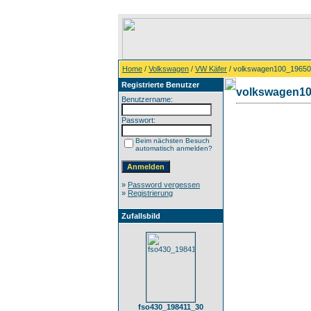
Home
/
Volkswagen
/
VW Käfer
/ volkswagen100_1965
Registrierte Benutzer
volkswagen1
Benutzername:
Passwort:
Beim nächsten Besuch
automatisch anmelden?
»
Password vergessen
»
Registrierung
Zufallsbild
fso430_198411_30