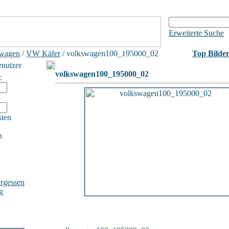
Erweiterte Suche
wagen
/
VW Käfer
/ volkswagen100_195000_02
Top Bilde
enutzer
volkswagen100_195000_02
:
sten
h
rgessen
g