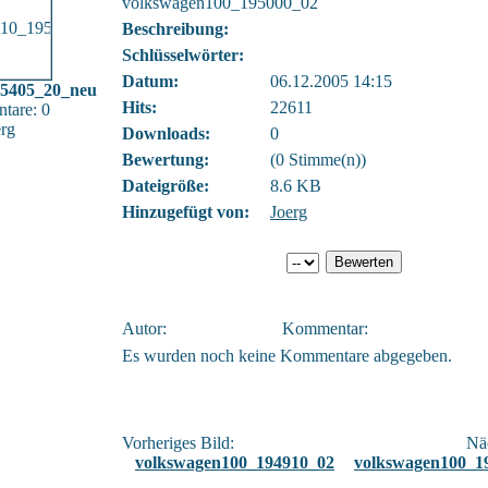
volkswagen100_195000_02
Beschreibung:
Schlüsselwörter:
Datum:
06.12.2005 14:15
95405_20_neu
Hits:
22611
tare: 0
erg
Downloads:
0
Bewertung:
(0 Stimme(n))
Dateigröße:
8.6 KB
Hinzugefügt von:
Joerg
Autor:
Kommentar:
Es wurden noch keine Kommentare abgegeben.
Vorheriges Bild:
Näc
volkswagen100_194910_02
volkswagen100_1