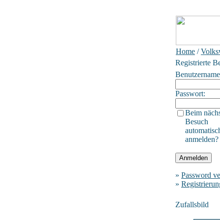
Home
/
Volks
Registrierte B
Benutzername
Passwort:
Beim näch
Besuch
automatisc
anmelden?
»
Password ve
»
Registrierun
Zufallsbild