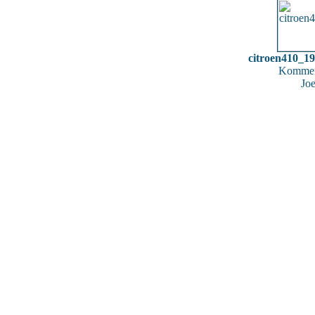
citroen410_1
Kommen
Jo