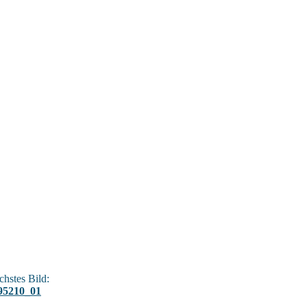
hstes Bild:
95210_01