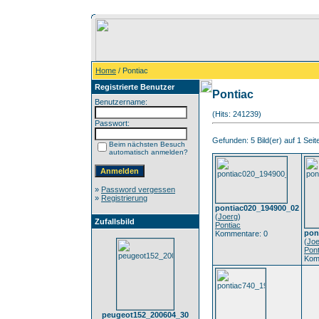
Home
/ Pontiac
Registrierte Benutzer
Pontiac
Benutzername:
(Hits: 241239)
Passwort:
Gefunden: 5 Bild(er) auf 1 Seite
Beim nächsten Besuch
automatisch anmelden?
»
Password vergessen
»
Registrierung
pontiac020_194900_02
(
Joerg
)
Zufallsbild
Pontiac
pon
Kommentare: 0
(
Joe
Pont
Kom
peugeot152_200604_30