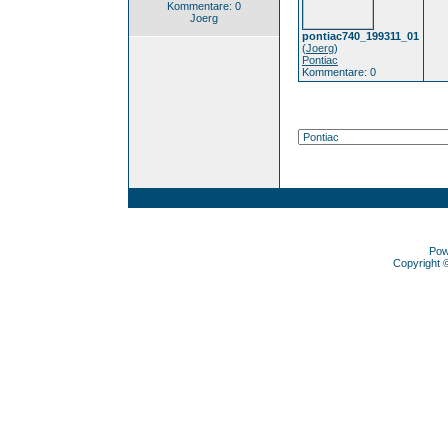
Kommentare: 0
Joerg
pontiac740_199311_01
(
Joerg
)
Pontiac
Kommentare: 0
Pow
Copyright