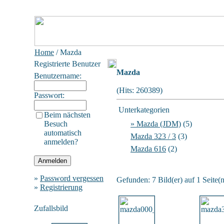
Home
/ Mazda
Registrierte Benutzer
Mazda
Benutzername:
(Hits: 260389)
Passwort:
Unterkategorien
Beim nächsten
Besuch
» Mazda (JDM)
(5)
automatisch
Mazda 323 / 3
(3)
anmelden?
Mazda 616
(2)
»
Password vergessen
Gefunden: 7 Bild(er) auf 1 Seite(n
»
Registrierung
Zufallsbild