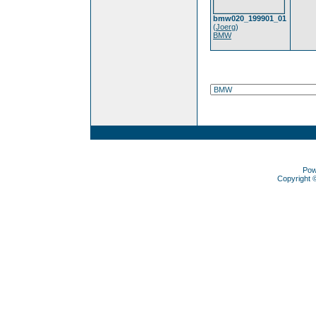
bmw020_199901_01
(
Joerg
)
BMW
Pow
Copyright