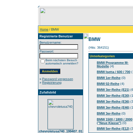
Home
/ BMW
Registrierte Benutzer
BMW
Benutzername:
(Hits: 364151)
Passwort:
Unterkategorien
Beim nächsten Besuch
BMW Programme M-
automatisch anmelden?
Modelle
(4)
BMW Isetta / 600 / 700
(
BMW 1er-Reihe
(0)
»
Password vergessen
»
Registrierung
BMW 02-Reihe
(4)
BMW 3er-Reihe (E21)
(6
Zufallsbild
BMW 3er-Reihe (E30)
(1
BMW 3er-Reihe (E36)
(3
BMW 3er-Reihe (E46)
(1
BMW 3er-Reihe
(0)
BMW 1500 / 1800 / 2000
("Neue Klasse")
(0)
BMW 5er-Reihe (E12)
(3
chevroletusa740_199407_01