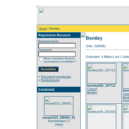
Home
/ Bentley
Registrierte Benutzer
Bentley
Benutzername:
(Hits: 258096)
Passwort:
Gefunden: 6 Bild(er) auf 1 Seite
Beim nächsten Besuch
automatisch anmelden?
»
Password vergessen
»
Registrierung
bentley020_197712
(
Joerg
)
Zufallsbild
ben
Bentley
(
Joe
Bent
Kom
renault110_195401_01
Kommentare: 0
Joerg