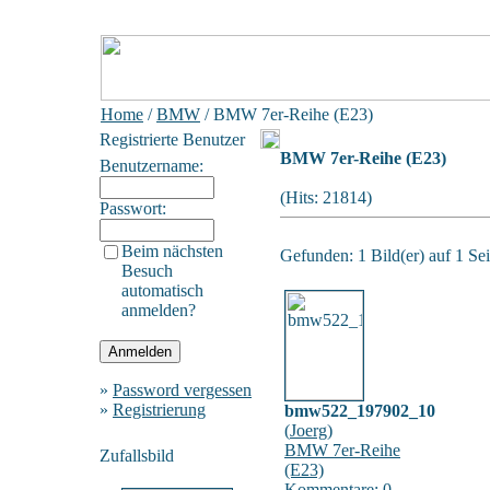
Home
/
BMW
/ BMW 7er-Reihe (E23)
Registrierte Benutzer
BMW 7er-Reihe (E23)
Benutzername:
(Hits: 21814)
Passwort:
Beim nächsten
Gefunden: 1 Bild(er) auf 1 Sei
Besuch
automatisch
anmelden?
»
Password vergessen
»
Registrierung
bmw522_197902_10
(
Joerg
)
BMW 7er-Reihe
Zufallsbild
(E23)
Kommentare: 0