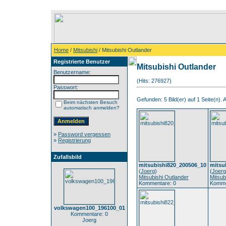
Home
/
Mitsubishi
/ Mitsubishi Outlander
Registrierte Benutzer
Mitsubishi Outlander
Benutzername:
(Hits: 276927)
Passwort:
Gefunden: 5 Bild(er) auf 1 Seite(n). A
Beim nächsten Besuch
automatisch anmelden?
»
Password vergessen
»
Registrierung
Zufallsbild
mitsubishi820_200506_10
mitsu
(
Joerg
)
(
Joerg
Mitsubishi Outlander
Mitsub
Kommentare: 0
Komme
volkswagen100_196100_01
Kommentare: 0
Joerg