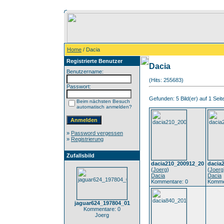
Home
/ Dacia
Registrierte Benutzer
Dacia
Benutzername:
(Hits: 255683)
Passwort:
Gefunden: 5 Bild(er) auf 1 Seite
Beim nächsten Besuch
automatisch anmelden?
»
Password vergessen
»
Registrierung
Zufallsbild
dacia210_200912_20
dacia
(
Joerg
)
(
Joerg
Dacia
Dacia
Kommentare: 0
Komme
jaguar624_197804_01
Kommentare: 0
Joerg