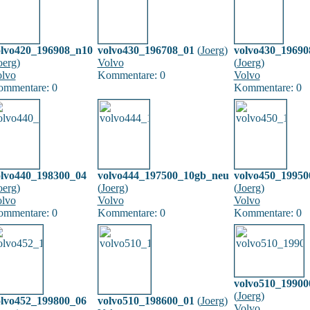
olvo420_196908_n10
volvo430_196708_01
(
Joerg
)
volvo430_19690
oerg
)
Volvo
(
Joerg
)
lvo
Kommentare: 0
Volvo
mmentare: 0
Kommentare: 0
olvo440_198300_04
volvo444_197500_10gb_neu
volvo450_19950
oerg
)
(
Joerg
)
(
Joerg
)
lvo
Volvo
Volvo
mmentare: 0
Kommentare: 0
Kommentare: 0
volvo510_19900
(
Joerg
)
olvo452_199800_06
volvo510_198600_01
(
Joerg
)
Volvo