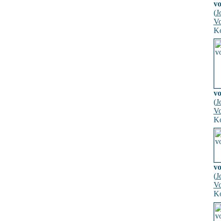
v
(
J
Vo
Ko
v
(
J
Vo
Ko
v
(
J
Vo
Ko