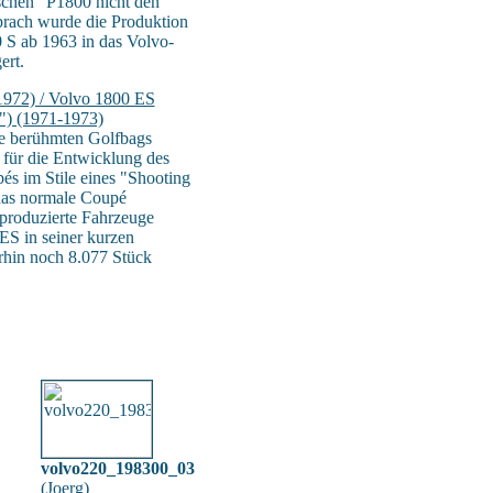
ischen" P1800 nicht den
prach wurde die Produktion
 S ab 1963 in das Volvo-
ert.
1972) / Volvo 1800 ES
") (1971-1973)
e berühmten Golfbags
 für die Entwicklung des
 im Stile eines "Shooting
das normale Coupé
produzierte Fahrzeuge
ES in seiner kurzen
rhin noch 8.077 Stück
volvo220_198300_03
(
Joerg
)