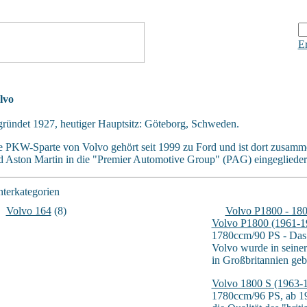
Er
lvo
gründet 1927, heutiger Hauptsitz: Göteborg, Schweden.
e PKW-Sparte von Volvo gehört seit 1999 zu Ford und ist dort zusamm
d Aston Martin in die "Premier Automotive Group" (PAG) eingegliedert
terkategorien
Volvo 164
(8)
Volvo P1800 - 180
Volvo P1800 (1961-1
1780ccm/90 PS - Das
Volvo wurde in seiner
in Großbritannien geb
Volvo 1800 S (1963-
1780ccm/96 PS, ab 1