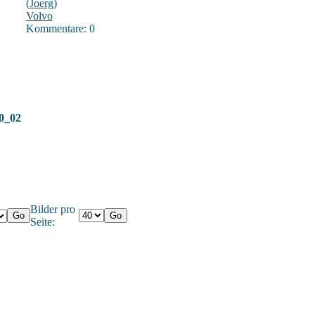
(
Joerg
)
Volvo
Kommentare: 0
0_02
Bilder pro
Seite: