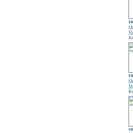
v
(
J
Vo
Ko
v
(
J
Vo
Ko
v