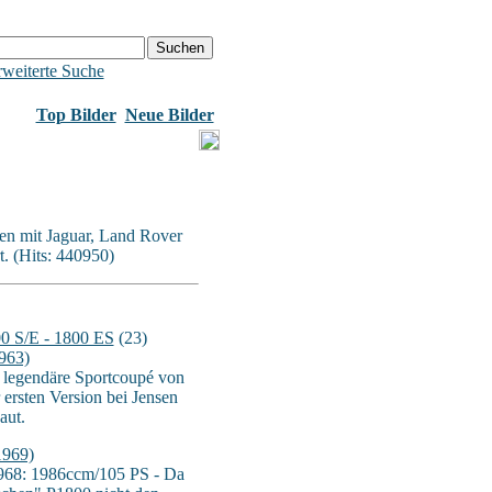
weiterte Suche
Top Bilder
Neue Bilder
en mit Jaguar, Land Rover
. (Hits: 440950)
0 S/E - 1800 ES
(23)
963)
 legendäre Sportcoupé von
 ersten Version bei Jensen
aut.
1969)
968: 1986ccm/105 PS - Da