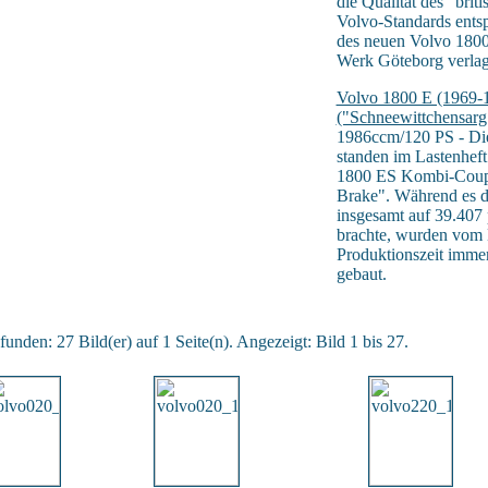
die Qualität des "brit
Volvo-Standards ents
des neuen Volvo 1800
Werk Göteborg verlag
Volvo 1800 E (1969-
("Schneewittchensarg
1986ccm/120 PS - Di
standen im Lastenheft
1800 ES Kombi-Coupés
Brake". Während es 
insgesamt auf 39.407 
brachte, wurden vom 
Produktionszeit imme
gebaut.
unden: 27 Bild(er) auf 1 Seite(n). Angezeigt: Bild 1 bis 27.