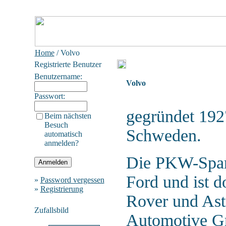
Home
/ Volvo
Registrierte Benutzer
Benutzername:
Volvo
Passwort:
gegründet 1927
Beim nächsten
Besuch
Schweden.
automatisch
anmelden?
Die PKW-Spart
Ford und ist 
»
Password vergessen
»
Registrierung
Rover und Ast
Zufallsbild
Automotive Gr