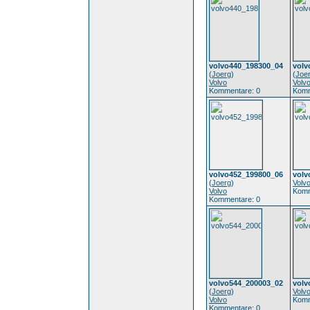
volvo440_198300_04
volv
(
Joerg
)
(
Joe
Volvo
Volv
Kommentare: 0
Komm
volvo452_199800_06
volv
(
Joerg
)
Volv
Volvo
Komm
Kommentare: 0
volvo544_200003_02
volv
(
Joerg
)
Volv
Volvo
Komm
Kommentare: 0