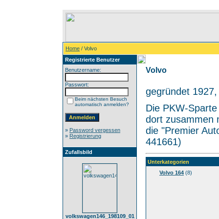
Home
/ Volvo
Registrierte Benutzer
Volvo
Benutzername:
Passwort:
gegründet 1927,
Beim nächsten Besuch
automatisch anmelden?
Die PKW-Sparte v
dort zusammen m
die "Premier Aut
»
Password vergessen
»
Registrierung
441661)
Zufallsbild
Unterkategorien
Volvo 164
(8)
volkswagen146_198109_01