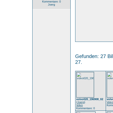
Kommentare: 0
Joerg
Gefunden: 27 Bild
27.
volvo020_196908_02
volv
(
Joerg
)
Volv
Volvo
Komm
Kommentare: 0