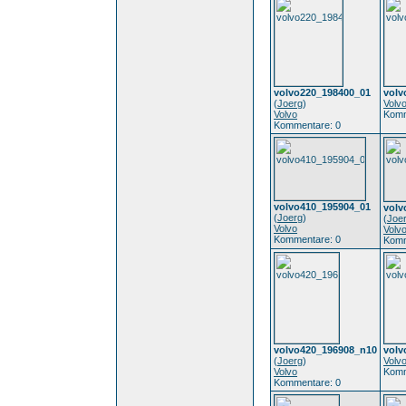
volvo220_198400_01
volv
(
Joerg
)
Volv
Volvo
Komm
Kommentare: 0
volvo410_195904_01
volv
(
Joerg
)
(
Joe
Volvo
Volv
Kommentare: 0
Komm
volvo420_196908_n10
volv
(
Joerg
)
Volv
Volvo
Komm
Kommentare: 0