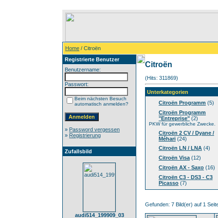
Home
/ Citroën
Registrierte Benutzer
Citroën
Benutzername:
(Hits: 311869)
Passwort:
Unterkategorien
Beim nächsten Besuch
Citroën Programm
(5)
automatisch anmelden?
Citroën Programm
"Entreprise"
(2)
PKW für gewerbliche Zwecke.
»
Password vergessen
Citroën 2 CV / Dyane /
»
Registrierung
Méhari
(24)
Citroën LN / LNA
(4)
Zufallsbild
Citroën Visa
(12)
Citroën AX - Saxo
(16)
Citroën C3 - DS3 - C3
Picasso
(7)
Gefunden: 7 Bild(er) auf 1 Seite
audi514_199909_03